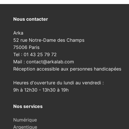
Développement des films
Numérique
Tirages
Nous contacter
Notre atelier de développement
Numérisation haute définition
Tirages
Tarifs des développements
Films argentiques
Retouche numérique
Préparation des fichiers images
Arka
Nous contacter
52 rue Notre-Dame des Champs
Tirages couleur à l’agrandisseur
Restauration d’images anciennes
Choix du papier d’impression
Nous contacter
75006 Paris
Tel : 01 43 25 79 72
Tirages jet d’encre
Nous rendre visite
Mail : contact@arkalab.com
Réception accessible aux personnes handicapées
Envoi de fichiers
Heures d'ouverture du lundi au vendredi :
9h à 12h30 - 13h30 à 19h
Nos services
Numérique
Argentique