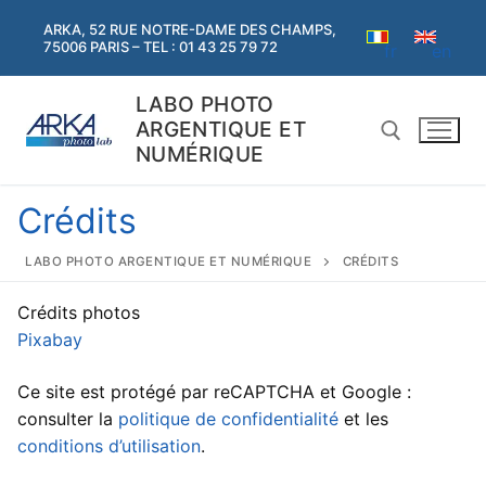
Aller
ARKA, 52 RUE NOTRE-DAME DES CHAMPS,
au
75006 PARIS – TEL : 01 43 25 79 72
en
fr
contenu
LABO PHOTO
ARGENTIQUE ET
NUMÉRIQUE
Crédits
Rechercher :
LABO PHOTO ARGENTIQUE ET NUMÉRIQUE
CRÉDITS
Rechercher
Crédits photos
:
Pixabay
Accueil
Ce site est protégé par reCAPTCHA et Google :
Argentique
consulter la
politique de confidentialité
et les
conditions d’utilisation
.
Argentique
Numérique