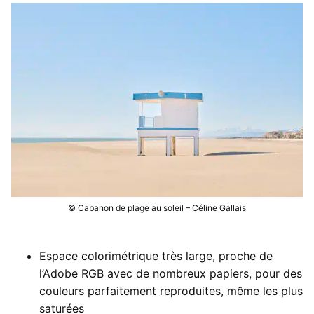
Développement des films
Numérique
Tirages
Notre atelier de développement
Numérisation haute définition
Tirages
Tarifs des développements
Films argentiques
Retouche numérique
Préparation des fichiers images
Nous contacter
Tirages couleur à l’agrandisseur
Restauration d’images anciennes
Choix du papier d’impression
Nous contacter
Tirages jet d’encre
Nous rendre visite
Envoi de fichiers
© Cabanon de plage au soleil – Céline Gallais
Espace colorimétrique très large, proche de
l’Adobe RGB avec de nombreux papiers, pour des
couleurs parfaitement reproduites, même les plus
saturées