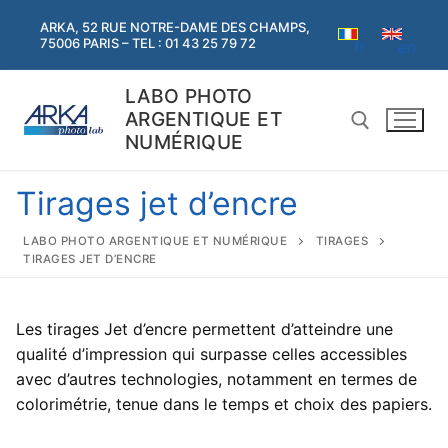
Aller
ARKA, 52 RUE NOTRE-DAME DES CHAMPS,
au
75006 PARIS – TEL : 01 43 25 79 72
en
fr
contenu
LABO PHOTO
ARGENTIQUE ET
NUMÉRIQUE
Tirages jet d’encre
Rechercher :
LABO PHOTO ARGENTIQUE ET NUMÉRIQUE
TIRAGES
TIRAGES JET D’ENCRE
Rechercher
:
Les tirages Jet d’encre permettent d’atteindre une
Accueil
qualité d’impression qui surpasse celles accessibles
avec d’autres technologies, notamment en termes de
Argentique
colorimétrie, tenue dans le temps et choix des papiers.
Argentique
Numérique