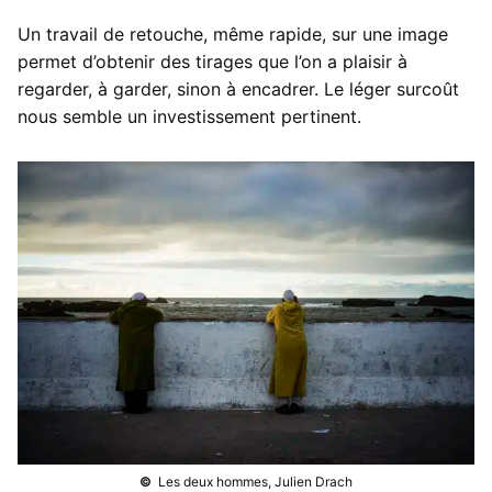
Développement des films
Numérique
Tirages
Un travail de retouche, même rapide, sur une image
permet d’obtenir des tirages que l’on a plaisir à
Notre atelier de développement
Numérisation haute définition
Tirages
Tarifs des développements
regarder, à garder, sinon à encadrer. Le léger surcoût
nous semble un investissement pertinent.
Films argentiques
Retouche numérique
Préparation des fichiers images
Nous contacter
Tirages couleur à l’agrandisseur
Restauration d’images anciennes
Choix du papier d’impression
Nous contacter
Tirages jet d’encre
Nous rendre visite
Envoi de fichiers
©
Les deux hommes, Julien Drach