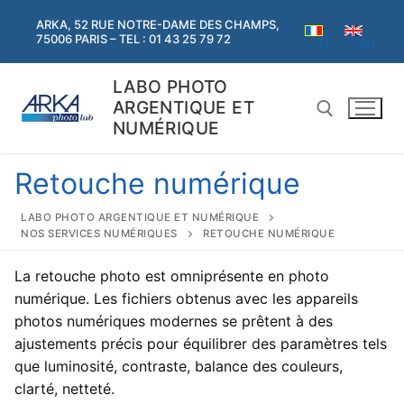
Aller
ARKA, 52 RUE NOTRE-DAME DES CHAMPS,
au
75006 PARIS – TEL : 01 43 25 79 72
en
fr
contenu
LABO PHOTO
ARGENTIQUE ET
NUMÉRIQUE
Retouche numérique
Rechercher :
LABO PHOTO ARGENTIQUE ET NUMÉRIQUE
NOS SERVICES NUMÉRIQUES
RETOUCHE NUMÉRIQUE
Rechercher
:
La retouche photo est omniprésente en photo
numérique. Les fichiers obtenus avec les appareils
Accueil
photos numériques modernes se prêtent à des
ajustements précis pour équilibrer des paramètres tels
Argentique
que luminosité, contraste, balance des couleurs,
Argentique
Numérique
clarté, netteté.